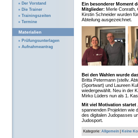
Der Vorstand
Ein besonderer Moment de
Mitglieder:
Merle Conrath, 
Die Trainer
Kirstin Schneider wurden für
Trainingszeiten
Abteilung ausgezeichnet.
Termine
Materialien
Prüfungsunterlagen
Aufnahmeantrag
Bei den Wahlen wurde das
Britta Petermann (stellv. Abt
(Sportwart) und Laureen Ku
wiedergewählt. Neu in der 
Mirko Lüders nun als 1. Kas
Mit viel Motivation starte
spannenden Projekten wie d
des digitalen Judopasses un
Judosport.
Kategorie:
Allgemein
|
Keine K