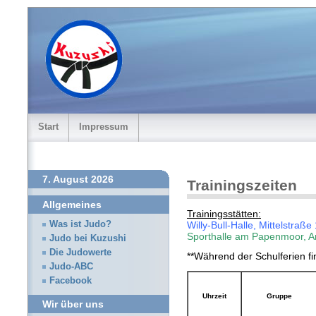
Start
Impressum
7. August 2026
Trainingszeiten
Allgemeines
Trainingsstätten:
Willy-Bull-Halle, Mittelstra
Was ist Judo?
Sporthalle am Papenmoor, A
Judo bei Kuzushi
Die Judowerte
**Während der Schulferien fin
Judo-ABC
Facebook
Uhrzeit
Gruppe
Wir über uns