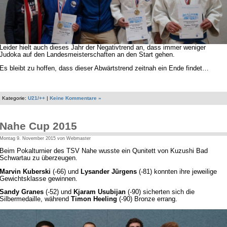
Leider hielt auch dieses Jahr der Negativtrend an, dass immer weniger
Judoka auf den Landesmeisterschaften an den Start gehen.
Es bleibt zu hoffen, dass dieser Abwärtstrend zeitnah ein Ende findet…
Kategorie:
U21/++
|
Keine Kommentare »
Nahe Cup 2015
Montag 9. November 2015 von Webmaster
Beim Pokalturnier des TSV Nahe wusste ein Qunitett von Kuzushi Bad
Schwartau zu überzeugen.
Marvin Kuberski
(-66) und
Lysander Jürgens
(-81) konnten ihre jeweilige
Gewichtsklasse gewinnen.
Sandy Granes
(-52) und
Kjaram Usubijan
(-90) sicherten sich die
Silbermedaille, während
Timon Heeling
(-90) Bronze errang.