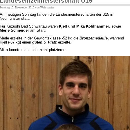
Landeseinzelmeisterschaft U15
Sonntag 15. November 2015 von Webmaster
Am heutigen Sonntag fanden die Landesmeisterschaften der U15 in
Neumünster statt.
Für Kuzushi Bad Schwartau waren
Kjell und Mika Kohlhammer
, sowie
Merle Schneider
am Start.
Merle erzielte in der Gewichtsklasse -52 kg die
Bronzemedaille
, während
Kjell (-37 kg) einen
guten 5. Platz
erzielte.
Mika konnte sich leider nicht platzieren.