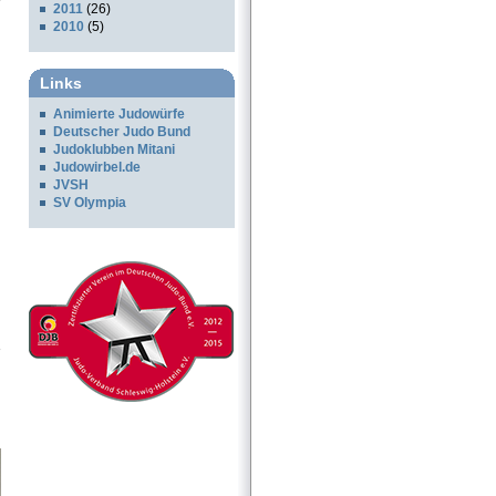
2011
(26)
2010
(5)
Links
Animierte Judowürfe
Deutscher Judo Bund
Judoklubben Mitani
Judowirbel.de
JVSH
SV Olympia