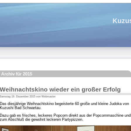
Kuzus
Archiv für 2015
Weihnachtskino wieder ein großer Erfolg
Samstag 19. Dezember 2015 von Webmaster
Das diesjährige Weihnachtskino begeisterte 60 große und kleine Judoka von
Kuzushi Bad Schwartau.
Dazu gab es frisches, leckeres Popcorn direkt aus der Popcornmaschine und
zum Abschluß die gewohnt leckeren Partypizzen.