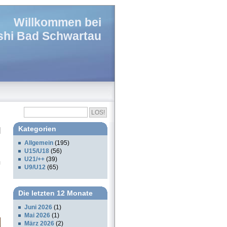
Willkommen bei
hi Bad Schwartau
Kategorien
Allgemein
(195)
U15/U18
(56)
U21/++
(39)
U9/U12
(65)
Die letzten 12 Monate
Juni 2026
(1)
Mai 2026
(1)
März 2026
(2)