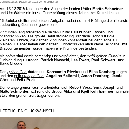
Donnerstag 17. Dezember 2015 von Webmaster
Am 16.12.2015 fand unter den Augen der beiden Prüfer
Martin Schneider
und
Ute Walter
die letzte Gürtelprüfung dieses Jahres bei Kuzushi statt.
16 Judoka stellten sich dieser Aufgabe, wobei es für 4 Prüflinge die allererste
Judoprüfung überhaupt gewesen ist.
2 Stunden lang forderten die beiden Prüfer Fallübungen, Boden- und
Standtechniken. Die größte Herausforderung war dabei jedoch für die
kleinsten Judoka, die ganzen 2 Stunden konzentriert bei der Sache zu
bleiben. Da aber neben den ganzen Judotechniken auch diese "Aufgabe" mit
Bravour gemeistert wurde, haben alle Prüflinge bestanden.
Ab sofort sind damit berechtigt und verpflichtet, den
weiß-gelben Gürtel
zur
Judokleidung zu tragen:
Patrick Nowacki, Lea Ewert, Paul Schwarz
und
Hans Nissen.
Den
gelben Gurt
dürfen nun
Konstantin Riccius
und
Elias Domberg
tragen
und den
gelb-
orangen Gurt
Angelina Saliorski, Aaron Domberg, Jamie
Görs
und
Felix Puck.
D
en
orange-grünen Gurt
erarbeiteten sich
Robert Voss
,
Sina Joseph
und
Malte Schneider,
während die Brüder
Mika und Kjell Kohlhammer
nunmehr
stolz den
grünen Gurt
tragen dürfen.
HERZLICHEN GLÜCKWUNSCH!