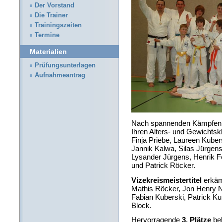
Der Vorstand
Die Trainer
Trainingszeiten
Termine
Materialien
Prüfungsunterlagen
Aufnahmeantrag
Nach spannenden Kämpfen 
Ihren Alters- und Gewichts
Finja Priebe, Laureen Kuber
Jannik Kalwa, Silas Jürgens,
Lysander Jürgens, Henrik F
und Patrick Röcker.
Vizekreismeistertitel
erkäm
Mathis Röcker, Jon Henry N
Fabian Kuberski, Patrick 
Block.
Hervorragende
3. Plätze
bel