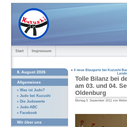
Start
Impressum
«
4 neue Blaugurte bei Kuzushi B
8. August 2026
Lande
Tolle Bilanz bei 
Allgemeines
am 03. und 04. S
Was ist Judo?
Oldenburg
Judo bei Kuzushi
Montag 5. September 2011 von Webm
Die Judowerte
Judo-ABC
Facebook
Wir über uns