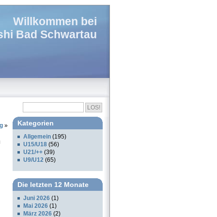
Willkommen bei
hi Bad Schwartau
Kategorien
g
»
Allgemein
(195)
U15/U18
(56)
U21/++
(39)
U9/U12
(65)
Die letzten 12 Monate
Juni 2026
(1)
Mai 2026
(1)
März 2026
(2)