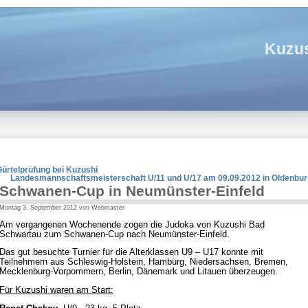
Kuzus
ürtelprüfung bei Kuzushi
Landesmannschaftsmeisterschaft U/11 und U/17 am 09.09.2012 in Oldenbur
Schwanen-Cup in Neumünster-Einfeld
Montag 3. September 2012 von Webmaster
Am vergangenen Wochenende zogen die Judoka von Kuzushi Bad
Schwartau zum Schwanen-Cup nach Neumünster-Einfeld.
Das gut besuchte Turnier für die Alterklassen U9 – U17 konnte mit
Teilnehmern aus Schleswig-Holstein, Hamburg, Niedersachsen, Bremen,
Mecklenburg-Vorpommern, Berlin, Dänemark und Litauen überzeugen.
Für Kuzushi waren am Start: