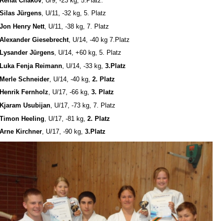
Renat Chakov
, U/9, -23 kg, 5.Platz.
Silas Jürgens
, U/11, -32 kg, 5. Platz
Jon Henry Nett
, U/11, -38 kg, 7. Platz
Alexander Giesebrecht
, U/14, -40 kg 7.Platz
Lysander Jürgens
, U/14, +60 kg, 5. Platz
Luka Fenja Reimann
, U/14, -33 kg,
3.Platz
Merle Schneider
, U/14, -40 kg,
2. Platz
Henrik Fernholz
, U/17, -66 kg,
3. Platz
Kjaram Usubijan
, U/17, -73 kg, 7. Platz
Timon Heeling
, U/17, -81 kg,
2. Platz
Arne Kirchner
, U/17, -90 kg,
3.Platz