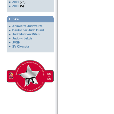
2011
(26)
2010
(5)
Links
Animierte Judowürfe
Deutscher Judo Bund
Judoklubben Mitani
Judowirbel.de
JVSH
SV Olympia