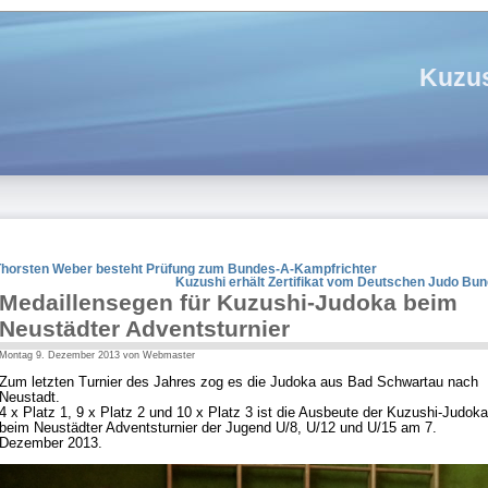
Kuzus
Thorsten Weber besteht Prüfung zum Bundes-A-Kampfrichter
Kuzushi erhält Zertifikat vom Deutschen Judo Bu
Medaillensegen für Kuzushi-Judoka beim
Neustädter Adventsturnier
Montag 9. Dezember 2013 von Webmaster
Zum letzten Turnier des Jahres zog es die Judoka aus Bad Schwartau nach
Neustadt.
4 x Platz 1, 9 x Platz 2 und 10 x Platz 3 ist die Ausbeute der Kuzushi-Judoka
beim Neustädter Adventsturnier der Jugend U/8, U/12 und U/15 am 7.
Dezember 2013.