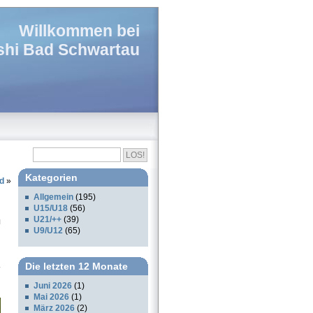
Willkommen bei
hi Bad Schwartau
Kategorien
nd
»
Allgemein
(195)
U15/U18
(56)
U21/++
(39)
U9/U12
(65)
Die letzten 12 Monate
Juni 2026
(1)
Mai 2026
(1)
März 2026
(2)