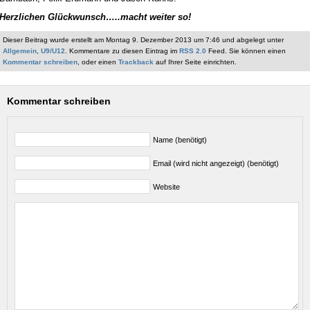
Herzlichen Glückwunsch…..macht weiter so!
Dieser Beitrag wurde erstellt am Montag 9. Dezember 2013 um 7:46 und abgelegt unter
Allgemein
,
U9/U12
. Kommentare zu diesen Eintrag im
RSS 2.0
Feed. Sie können einen
Kommentar schreiben
, oder einen
Trackback
auf Ihrer Seite einrichten.
Kommentar schreiben
Name (benötigt)
Email (wird nicht angezeigt) (benötigt)
Website