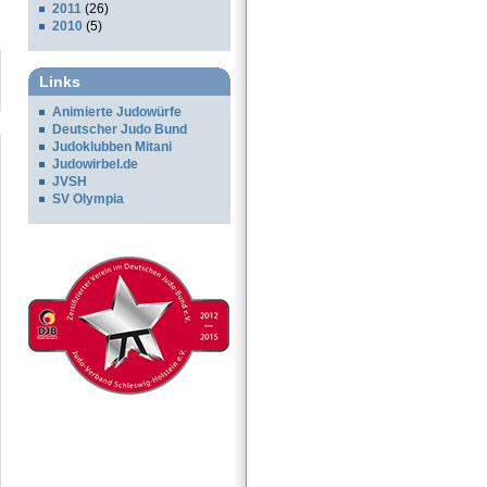
2011
(26)
2010
(5)
Links
Animierte Judowürfe
Deutscher Judo Bund
Judoklubben Mitani
Judowirbel.de
JVSH
SV Olympia