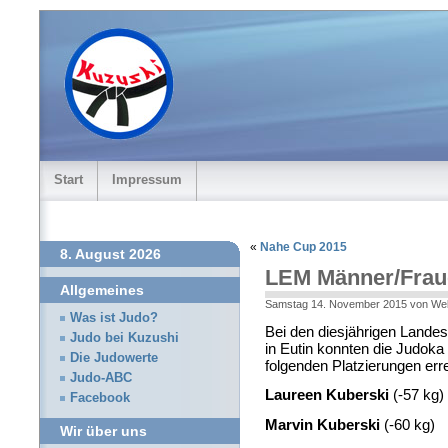
Start
Impressum
«
Nahe Cup 2015
8. August 2026
LEM Männer/Frau
Allgemeines
Samstag 14. November 2015 von We
Was ist Judo?
Bei den diesjährigen Lande
Judo bei Kuzushi
in Eutin konnten die Judok
Die Judowerte
folgenden Platzierungen err
Judo-ABC
Laureen Kuberski
(-57 kg
Facebook
Marvin Kuberski
(-60 kg
Wir über uns