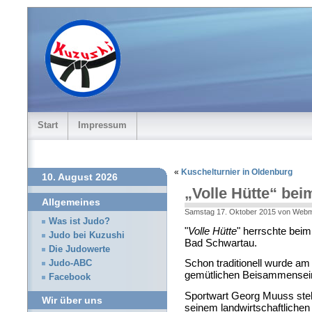
Start
Impressum
«
Kuschelturnier in Oldenburg
10. August 2026
„Volle Hütte“ bei
Allgemeines
Samstag 17. Oktober 2015 von Web
Was ist Judo?
"
Volle Hütte
" herrschte beim
Judo bei Kuzushi
Bad Schwartau.
Die Judowerte
Schon traditionell wurde am
Judo-ABC
gemütlichen Beisammensein
Facebook
Sportwart Georg Muuss stell
Wir über uns
seinem landwirtschaftliche