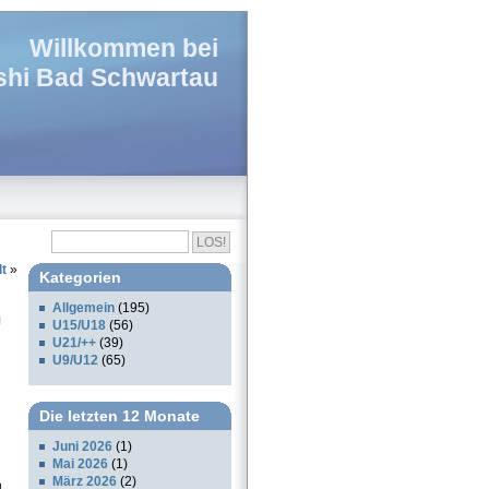
Willkommen bei
hi Bad Schwartau
dt
»
Kategorien
Allgemein
(195)
U15/U18
(56)
U21/++
(39)
U9/U12
(65)
Die letzten 12 Monate
Juni 2026
(1)
Mai 2026
(1)
März 2026
(2)