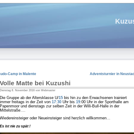
Kuzus
Judo-Camp in Malente
Adventsturnier in Neusta
Volle Matte bei Kuzushi
Dienstag 8. November 2016 von Webmaster
Die Gruppe ab der Altersklasse U/
15
bis hin zu den Erwachsenen trainiert
immer freitags in der Zeit von
17
:
30
Uhr bis
19
:00 Uhr in der Sporthalle am
Papenmoor und dienstags zur selben Zeit in der Willi-Bull-Halle in der
Mittelstraße….
Wiedereinsteiger oder Neueinsteiger sind herzlich willkommen…
Es ist nie zu spät !