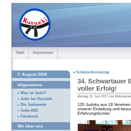
Start
Impressum
«
Schützenfestumzug
7. August 2026
34. Schwartauer E
Allgemeines
voller Erfolg!
Was ist Judo?
Montag 19. Juni 2017 von Webmaste
Judo bei Kuzushi
120 Judoka aus 18 Vereinen 
Die Judowerte
unserer Einladung und besuc
Judo-ABC
Erfahrungsturnier.
Facebook
Wir über uns