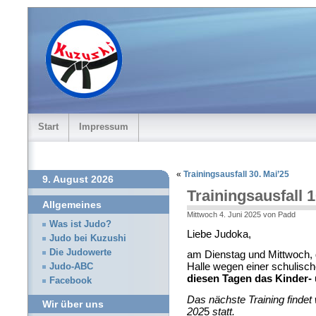
Start
Impressum
«
Trainingsausfall 30. Mai’25
9. August 2026
Trainingsausfall 1
Allgemeines
Mittwoch 4. Juni 2025 von Padd
Was ist Judo?
Liebe Judoka,
Judo bei Kuzushi
Die Judowerte
am Dienstag und Mittwoch, de
Halle wegen einer schulisch
Judo-ABC
diesen Tagen das Kinder-
Facebook
Das nächste Training findet
Wir über uns
202
5
statt.