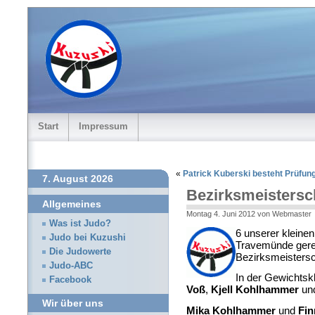
Start
Impressum
«
Patrick Kuberski besteht Prüfun
7. August 2026
Bezirksmeistersc
Allgemeines
Montag 4. Juni 2012 von Webmaster
Was ist Judo?
6 unserer kleine
Judo bei Kuzushi
Travemünde gerei
Die Judowerte
Bezirksmeistersc
Judo-ABC
In der Gewichtsk
Facebook
Voß
,
Kjell Kohlhammer
un
Wir über uns
Mika Kohlhammer
und
Fin