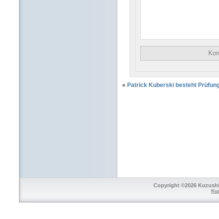
«
Patrick Kuberski besteht Prüfun
Copyright ©2026 Kuzushi 
Ku