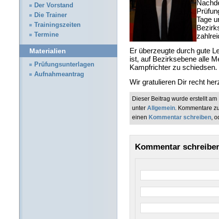
Nachde
Der Vorstand
Prüfung
Die Trainer
Tage u
Trainingszeiten
Bezirk
Termine
zahlre
Er überzeugte durch gute Le
Materialien
ist, auf Bezirksebene alle Me
Prüfungsunterlagen
Kampfrichter zu schiedsen.
Aufnahmeantrag
Wir gratulieren Dir recht herz
Dieser Beitrag wurde erstellt a
unter
Allgemein
. Kommentare zu
einen
Kommentar schreiben
, 
Kommentar schreibe