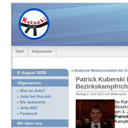
Start
Impressum
«
Deutsche Meisterschaften der Ü3
9. August 2026
Patrick Kuberski
Allgemeines
Bezirkskampfrich
Was ist Judo?
Montag 4. Juni 2012 von Webmaster
Judo bei Kuzushi
Im Rah
Die Judowerte
Bezirk
Judo-ABC
am 3. 
Facebook
Patric
Kampfr
Wir über uns