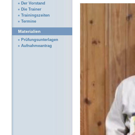
Der Vorstand
Die Trainer
Trainingszeiten
Termine
Materialien
Prüfungsunterlagen
Aufnahmeantrag