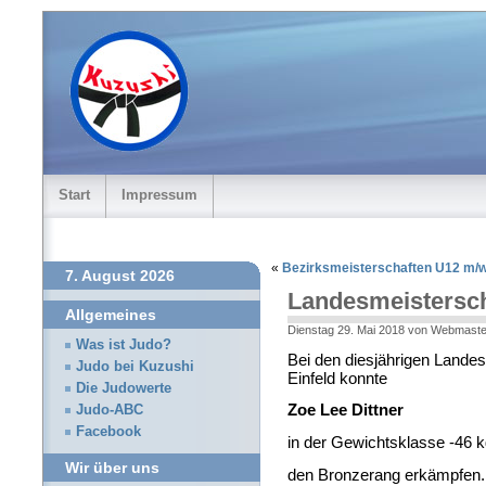
Start
Impressum
«
Bezirksmeisterschaften U12 m/
7. August 2026
Landesmeistersc
Allgemeines
Dienstag 29. Mai 2018 von Webmaste
Was ist Judo?
Bei den diesjährigen Lande
Judo bei Kuzushi
Einfeld konnte
Die Judowerte
Zoe Lee Dittner
Judo-ABC
Facebook
in der Gewichtsklasse -46 
Wir über uns
den Bronzerang erkämpfen.