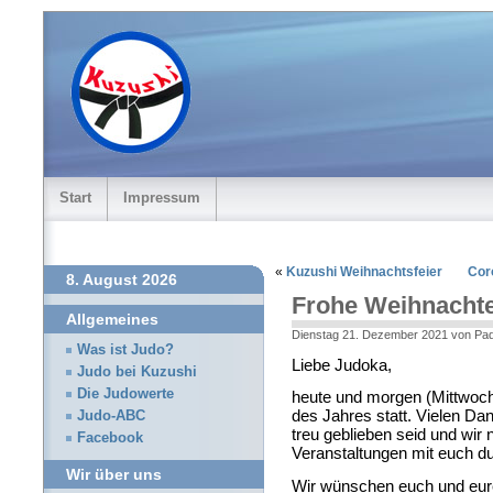
Start
Impressum
«
Kuzushi Weihnachtsfeier
Cor
8. August 2026
Frohe Weihnachte
Allgemeines
Dienstag 21. Dezember 2021 von Pa
Was ist Judo?
Liebe Judoka,
Judo bei Kuzushi
Die Judowerte
heute und morgen (Mittwoch,
des Jahres statt. Vielen Da
Judo-ABC
treu geblieben seid und wir
Facebook
Veranstaltungen mit euch d
Wir über uns
Wir wünschen euch und eure