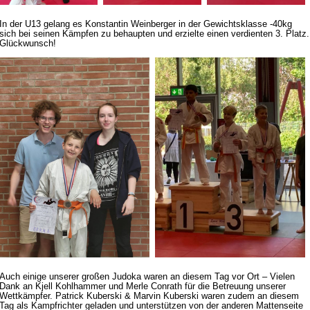
In der U13 gelang es Konstantin Weinberger in der Gewichtsklasse -40kg
sich bei seinen Kämpfen zu behaupten und erzielte einen verdienten 3. Platz.
Glückwunsch!
Auch einige unserer großen Judoka waren an diesem Tag vor Ort – Vielen
Dank an Kjell Kohlhammer und Merle Conrath für die Betreuung unserer
Wettkämpfer. Patrick Kuberski & Marvin Kuberski waren zudem an diesem
Tag als Kampfrichter geladen und unterstützen von der anderen Mattenseite