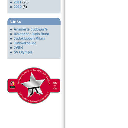
2011
(26)
2010
(5)
Links
Animierte Judowürfe
Deutscher Judo Bund
Judoklubben Mitani
Judowirbel.de
JVSH
SV Olympia