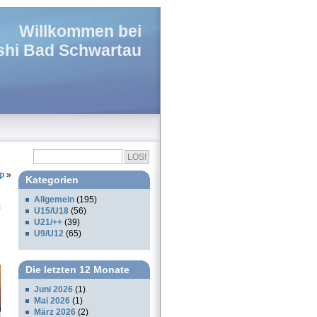
Willkommen bei
hi Bad Schwartau
p
»
Kategorien
Allgemein
(195)
U15/U18
(56)
U21/++
(39)
U9/U12
(65)
Die letzten 12 Monate
Juni 2026
(1)
Mai 2026
(1)
März 2026
(2)